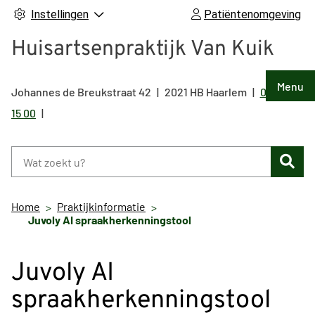
Instellingen
Patiëntenomgeving
Huisartsenpraktijk Van Kuik
Hoof
Menu
Johannes de Breukstraat
42
2021 HB
Haarlem
023 525
Tel:
15 00
Zoe
Home
Praktijkinformatie
Juvoly AI spraakherkenningstool
Juvoly AI
spraakherkenningstool