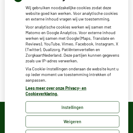
Wij gebruiken noodzakelijke cookies zodat deze
Nieuws
website goed kan werken. Voor analytische cookies
en externe inhoud vragen wij uw toestemming.
Voor analytische cookies werken wij samen met
Matomo en Google Analytics. Voor externe inhoud
Praktijk dicht van 6 t/m 26 juli
werken wij samen met Google (Maps, Translate en
NIEUW: Herhaalreceptlijn en terugbelverzoeken plaatsen
Reviews), YouTube, Vimeo, Facebook, Instagram, X
(Twitter), Qualizorg, Patiëntenvertellen en
Praktijkovername per 1 oktober 2023
ZorgkaartNederland. Deze partijen kunnen gegevens
zoals uw IP-adres verwerken.
Via Cookie-instellingen onderaan de website kunt u
op ieder moment uw toestemming intrekken of
aanpassen.
Lees meer over onze Privacy- en
Cookieverklaring.
Instellingen
Uw Zorg Online
|
Beheer
Weigeren