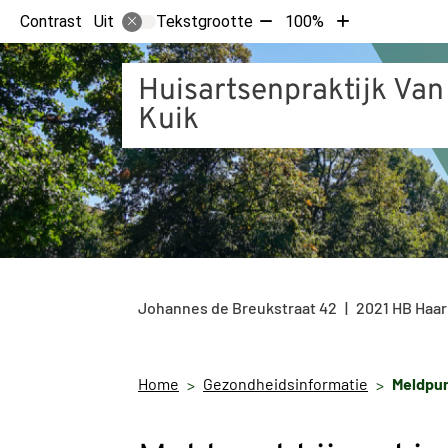
Tekst
Tekst
Contrast
Tekstgrootte
100%
Uit
verkleinen
vergroten
met
met
Huisartsenpraktijk Van
10%
10%
Kuik
Johannes de Breukstraat
42
2021 HB
Haar
Home
Gezondheidsinformatie
Meldpun