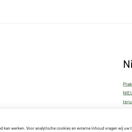
N
Prak
NIEU
teru
Prak
ed kan werken. Voor analytische cookies en externe inhoud vragen wij uw