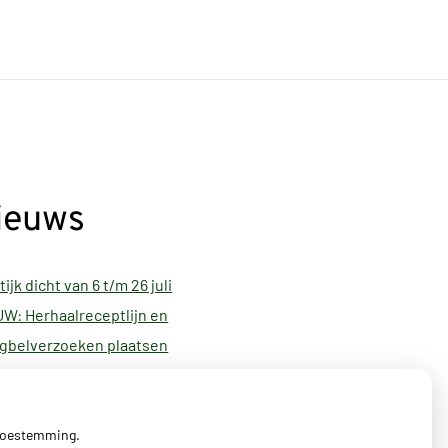
ieuws
tijk dicht van 6 t/m 26 juli
W: Herhaalreceptlijn en
gbelverzoeken plaatsen
tijkovername per 1 oktober 2023
 toestemming.