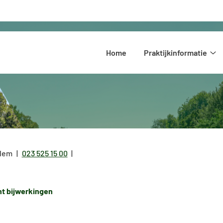
Hoofdmenu
Home
Praktijkinformatie
Pr
su
lem
023 525 15 00
Tel:
t bijwerkingen