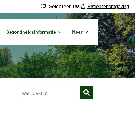
Selecteer Taal
Patiëntenomgeving
Gezondheidsinformatie
Meer
aktijkinformatie
Gezondheidsinformatie
Meer
bmenu
submenu
submenu
Zoeken